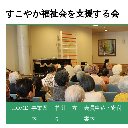
すこやか福祉会を支援する会
HOME
事業案
指針・方
会員申込・寄付
内
針
案内